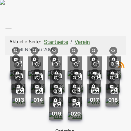
Aktuelle Seite:
Startseite
Verein
Tell Neubau 2008
001
002
003
004
005
006
007
008
009
010
011
012
013
014
015
016
017
018
019
020
Ordering