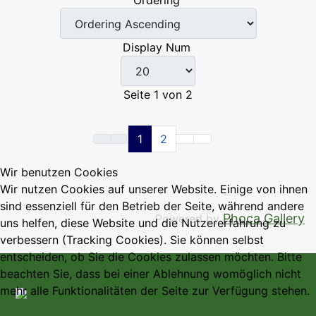
Display Num
Seite 1 von 2
1
2
Wir benutzen Cookies
Wir nutzen Cookies auf unserer Website. Einige von ihnen
sind essenziell für den Betrieb der Seite, während andere
Phoca Gallery
Powered by
uns helfen, diese Website und die Nutzererfahrung zu
verbessern (Tracking Cookies). Sie können selbst
entscheiden, ob Sie die Cookies zulassen möchten. Bitte
beachten Sie, dass bei einer Ablehnung womöglich nicht
mehr alle Funktionalitäten der Seite zur Verfügung stehen.