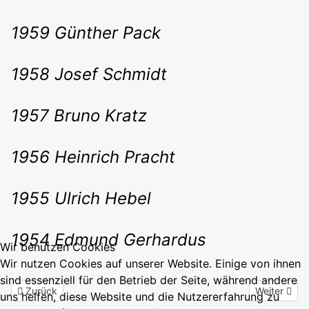
1959 Günther Pack
1958 Josef Schmidt
1957 Bruno Kratz
1956 Heinrich Pracht
1955 Ulrich Hebel
1954 Edmund Gerhardus
Wir benutzen Cookies
Wir nutzen Cookies auf unserer Website. Einige von ihnen
sind essenziell für den Betrieb der Seite, während andere
Vorheriger Beitrag: Historisches
Nächster Be
Zurück
Weiter
uns helfen, diese Website und die Nutzererfahrung zu